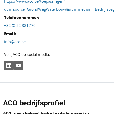
https://www.aco.be/toepassingen?
utm_source=GrondWegWaterbouw&utm_medium=Bedrijfsp
Telefoonnummer:
+32 (0)52 381770
Email:
info@aco.be
Volg ACO op social media:
ACO bedrijfsprofiel
ACO is een bekend bedrijf in de bouwsector,