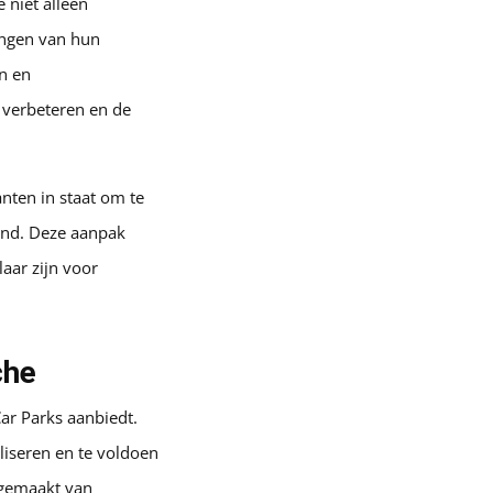
 niet alleen
lingen van hun
n en
 verbeteren en de
nten in staat om te
and. Deze aanpak
aar zijn voor
che
Car Parks aanbiedt.
liseren en te voldoen
 gemaakt van