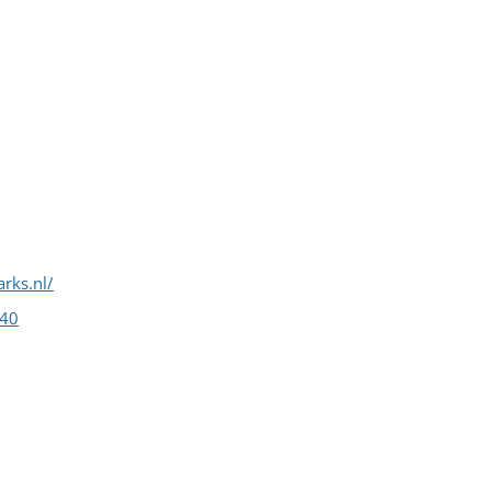
rks.nl/
340