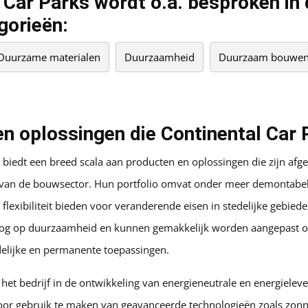
 Car Parks wordt o.a. besproken in
gorieën:
Duurzame materialen
Duurzaamheid
Duurzaam bouwe
n oplossingen die Continental Car 
 biedt een breed scala aan producten en oplossingen die zijn af
n van de bouwsector. Hun portfolio omvat onder meer demontabe
flexibiliteit bieden voor veranderende eisen in stedelijke gebied
g op duurzaamheid en kunnen gemakkelijk worden aangepast of 
delijke en permanente toepassingen.
het bedrijf in de ontwikkeling van energieneutrale en energielev
 Door gebruik te maken van geavanceerde technologieën zoals zon