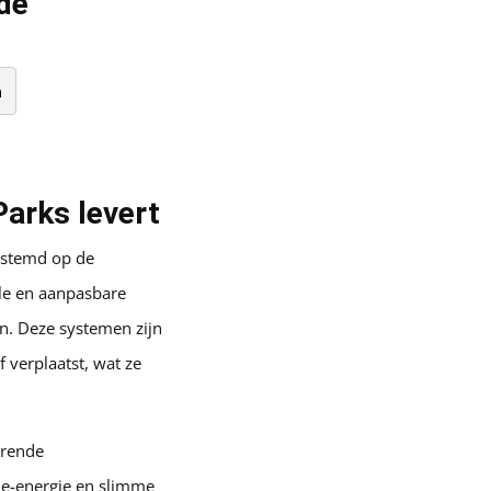
 de
n
Parks levert
gestemd op de
le en aanpasbare
en. Deze systemen zijn
verplaatst, wat ze
erende
ne-energie en slimme