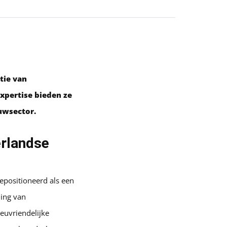
tie van
xpertise bieden ze
uwsector.
erlandse
epositioneerd als een
ling van
euvriendelijke