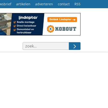
wsbrief
artikelen
adverteren
contact
RSS