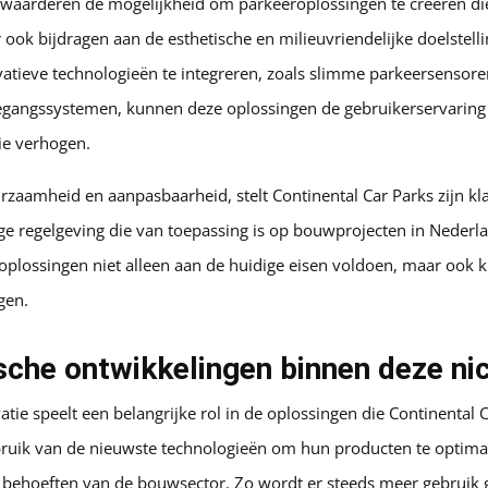
 waarderen de mogelijkheid om parkeeroplossingen te creëren die
r ook bijdragen aan de esthetische en milieuvriendelijke doelstel
vatieve technologieën te integreren, zoals slimme parkeersensore
gangssystemen, kunnen deze oplossingen de gebruikerservaring
tie verhogen.
zaamheid en aanpasbaarheid, stelt Continental Car Parks zijn kla
ge regelgeving die van toepassing is op bouwprojecten in Nederl
oplossingen niet alleen aan de huidige eisen voldoen, maar ook kl
gen.
che ontwikkelingen binnen deze ni
tie speelt een belangrijke rol in de oplossingen die Continental 
bruik van de nieuwste technologieën om hun producten te optima
behoeften van de bouwsector. Zo wordt er steeds meer gebruik