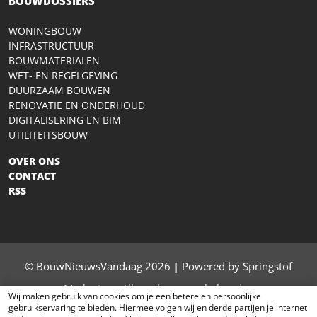
BOUWDOSSIERS
WONINGBOUW
INFRASTRUCTUUR
BOUWMATERIALEN
WET- EN REGELGEVING
DUURZAAM BOUWEN
RENOVATIE EN ONDERHOUD
DIGITALISERING EN BIM
UTILITEITSBOUW
OVER ONS
CONTACT
RSS
© BouwNieuwsVandaag 2026 | Powered by Springstof
Marketing - Alle rechten voorbehouden
Wij maken gebruik van cookies om je een betere en persoonlijke
gebruikservaring te bieden. Hiermee volgen wij en derde partijen je internet
contact
|
privacy
|
sitemap