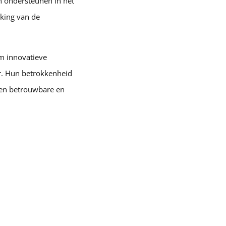
n ondersteunen in het
rking van de
m innovatieve
r. Hun betrokkenheid
 een betrouwbare en