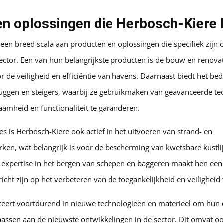
n oplossingen die Herbosch-Kiere 
 een breed scala aan producten en oplossingen die specifiek zijn
ector. Een van hun belangrijkste producten is de bouw en renova
or de veiligheid en efficiëntie van havens. Daarnaast biedt het be
ruggen en steigers, waarbij ze gebruikmaken van geavanceerde te
amheid en functionaliteit te garanderen.
es is Herbosch-Kiere ook actief in het uitvoeren van strand- en
ken, wat belangrijk is voor de bescherming van kwetsbare kustli
expertise in het bergen van schepen en baggeren maakt hen een
richt zijn op het verbeteren van de toegankelijkheid en veilighei
teert voortdurend in nieuwe technologieën en materieel om hun
passen aan de nieuwste ontwikkelingen in de sector. Dit omvat o