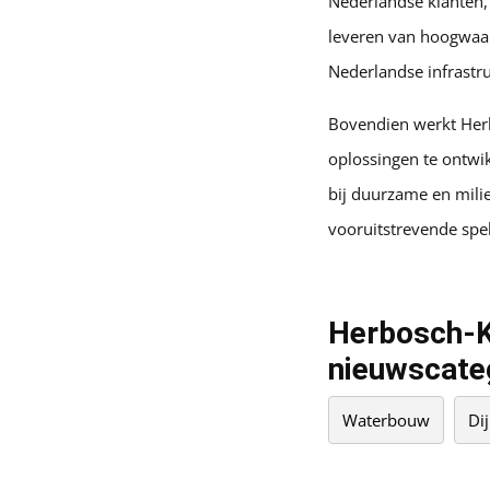
Nederlandse klanten,
leveren van hoogwaar
Nederlandse infrastr
Bovendien werkt Herb
oplossingen te ontwi
bij duurzame en milie
vooruitstrevende spe
Herbosch-Ki
nieuwscate
Waterbouw
Di