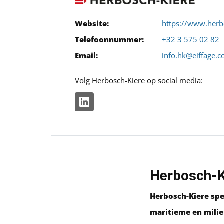
Website:
https://www.herb
Telefoonnummer:
+32 3 575 02 82
Email:
info.hk@eiffage.
Volg Herbosch-Kiere op social media:
Herbosch-Ki
Herbosch-Kiere spe
maritieme en milie