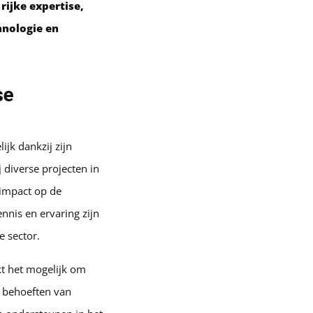
ijke expertise,
hnologie en
se
jk dankzij zijn
 diverse projecten in
 impact op de
nnis en ervaring zijn
e sector.
kt het mogelijk om
e behoeften van