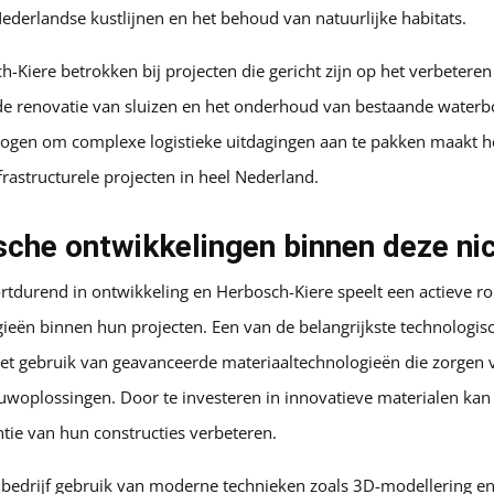
derlandse kustlijnen en het behoud van natuurlijke habitats.
-Kiere betrokken bij projecten die gericht zijn op het verbetere
s de renovatie van sluizen en het onderhoud van bestaande wate
ogen om complexe logistieke uitdagingen aan te pakken maakt he
frastructurele projecten in heel Nederland.
che ontwikkelingen binnen deze ni
tdurend in ontwikkeling en Herbosch-Kiere speelt een actieve rol
ieën binnen hun projecten. Een van de belangrijkste technologis
het gebruik van geavanceerde materiaaltechnologieën die zorgen
ouwoplossingen. Door te investeren in innovatieve materialen ka
ntie van hun constructies verbeteren.
bedrijf gebruik van moderne technieken zoals 3D-modellering en