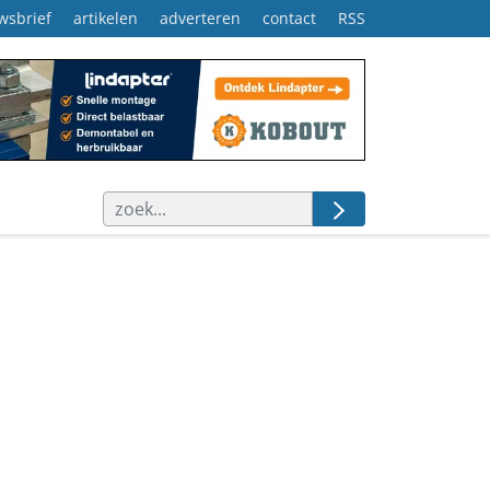
wsbrief
artikelen
adverteren
contact
RSS