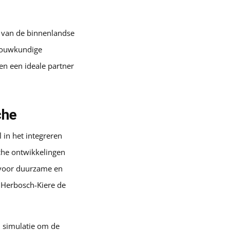
n van de binnenlandse
rbouwkundige
n een ideale partner
che
 in het integreren
che ontwikkelingen
 voor duurzame en
n Herbosch-Kiere de
 simulatie om de