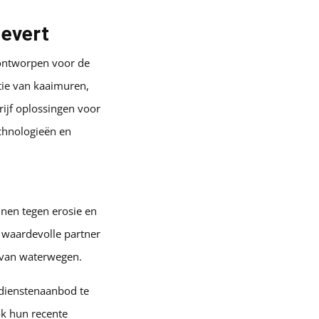
levert
 ontworpen voor de
tie van kaaimuren,
drijf oplossingen voor
chnologieën en
jnen tegen erosie en
 waardevolle partner
d van waterwegen.
 dienstenaanbod te
ok hun recente