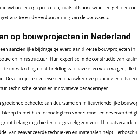
rnieuwbare energieprojecten, zoals offshore wind- en getijdenen
rgietransitie en de verduurzaming van de bouwsector.
en op bouwprojecten in Nederland
een aanzienlijke bijdrage geleverd aan diverse bouwprojecten in
bouw en infrastructuur. Hun expertise in de constructie van kaai
 de ontwikkeling en uitbreiding van havens en waterwegen, die be
. Deze projecten vereisen een nauwkeurige planning en uitvoer
 hun technische kennis en innovatieve benaderingen.
en groeiende behoefte aan duurzame en milieuvriendelijke bouwo
t hierop in met hun technologieën voor strand- en oeververdedig
 groot belang in gebieden die gevoelig zijn voor klimaatveranderi
ddel van geavanceerde technieken en materialen helpt Herbosch-K