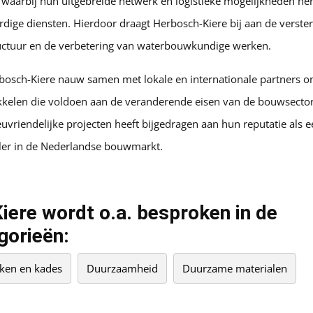
 waarbij hun uitgebreide netwerk en logistieke mogelijkheden he
dige diensten. Hierdoor draagt Herbosch-Kiere bij aan de verste
uctuur en de verbetering van waterbouwkundige werken.
osch-Kiere nauw samen met lokale en internationale partners o
kkelen die voldoen aan de veranderende eisen van de bouwsecto
uvriendelijke projecten heeft bijgedragen aan hun reputatie als
ler in de Nederlandse bouwmarkt.
ere wordt o.a. besproken in de
gorieën:
jken en kades
Duurzaamheid
Duurzame materialen