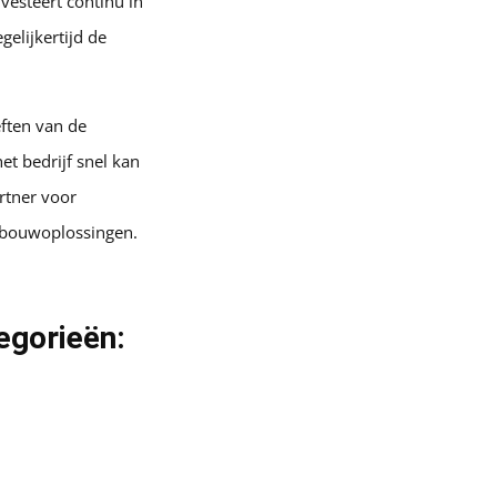
vesteert continu in
elijkertijd de
ften van de
et bedrijf snel kan
rtner voor
e bouwoplossingen.
egorieën: