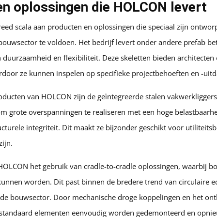
en oplossingen die HOLCON levert
ed scala aan producten en oplossingen die speciaal zijn ontwo
bouwsector te voldoen. Het bedrijf levert onder andere prefab be
uurzaamheid en flexibiliteit. Deze skeletten bieden architecten e
rdoor ze kunnen inspelen op specifieke projectbehoeften en -uit
oducten van HOLCON zijn de geïntegreerde stalen vakwerkligger
m grote overspanningen te realiseren met een hoge belastbaarhei
cturele integriteit. Dit maakt ze bijzonder geschikt voor utiliteit
ijn.
OLCON het gebruik van cradle-to-cradle oplossingen, waarbij b
kunnen worden. Dit past binnen de bredere trend van circulaire 
n de bouwsector. Door mechanische droge koppelingen en het on
 standaard elementen eenvoudig worden gedemonteerd en opnie