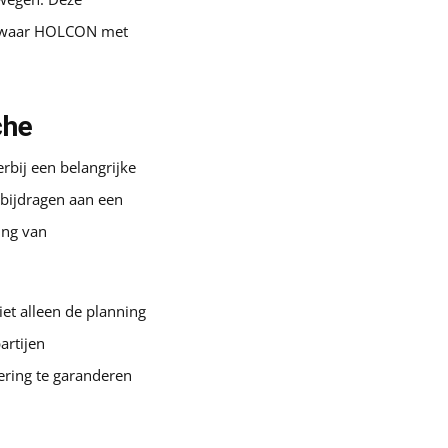
ets waar HOLCON met
che
rbij een belangrijke
e bijdragen aan een
ing van
et alleen de planning
artijen
oering te garanderen