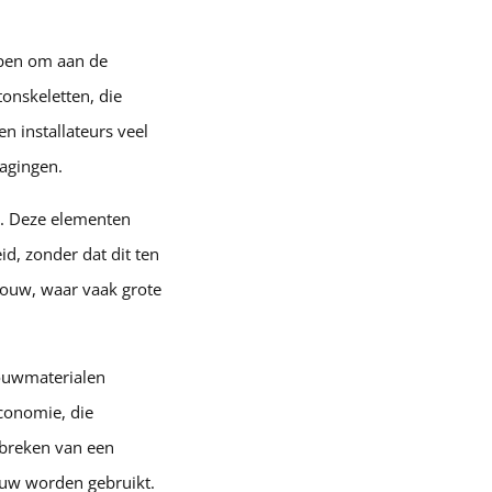
rpen om aan de
tonskeletten, die
n installateurs veel
dagingen.
s. Deze elementen
d, zonder dat dit ten
sbouw, waar vaak grote
ouwmaterialen
economie, die
tbreken van een
uw worden gebruikt.