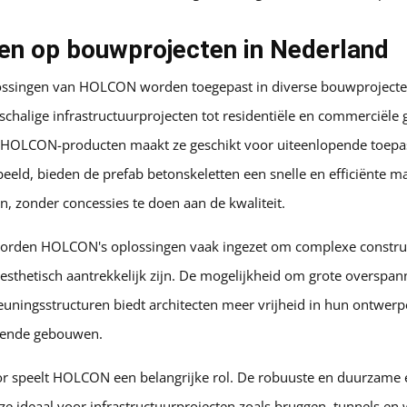
en op bouwprojecten in Nederland
ossingen van HOLCON worden toegepast in diverse bouwprojecte
schalige infrastructuurprojecten tot residentiële en commerciële
e HOLCON-producten maakt ze geschikt voor uiteenlopende toepas
eld, bieden de prefab betonskeletten een snelle en efficiënte
n, zonder concessies te doen aan de kwaliteit.
 worden HOLCON's oplossingen vaak ingezet om complexe construct
 esthetisch aantrekkelijk zijn. De mogelijkheid om grote overspan
uningsstructuren biedt architecten meer vrijheid in hun ontwerpe
llende gebouwen.
r speelt HOLCON een belangrijke rol. De robuuste en duurzame
e ideaal voor infrastructuurprojecten zoals bruggen, tunnels en