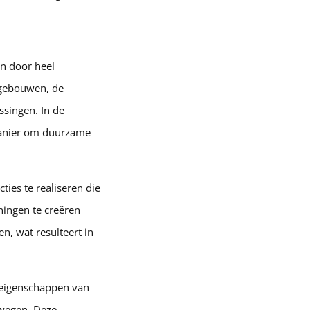
n door heel
 gebouwen, de
singen. In de
 manier om duurzame
ies te realiseren die
ningen te creëren
n, wat resulteert in
 eigenschappen van
 wegen. Deze