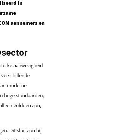
iseerd in
urzame
OLCON aannemers en
wsector
sterke aanwezigheid
 verschillende
 van moderne
en hoge standaarden,
alleen voldoen aan,
. Dit sluit aan bij