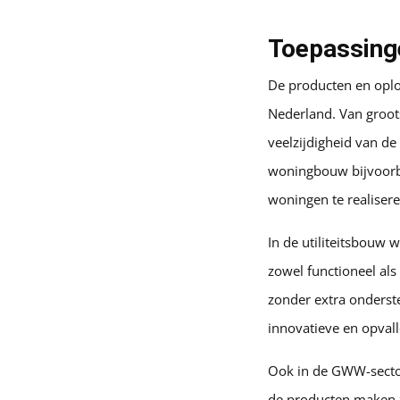
Toepassing
De producten en opl
Nederland. Van groot
veelzijdigheid van d
woningbouw bijvoorbe
woningen te realisere
In de utiliteitsbouw
zowel functioneel als
zonder extra onderste
innovatieve en opva
Ook in de GWW-secto
de producten maken z