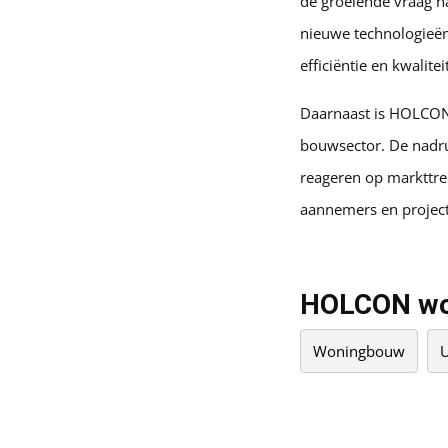
de groeiende vraag na
nieuwe technologieën
efficiëntie en kwalit
Daarnaast is HOLCON
bouwsector. De nadruk
reageren op markttre
aannemers en project
HOLCON wor
Woningbouw
U