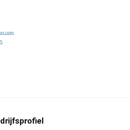
con.com
15
rijfsprofiel