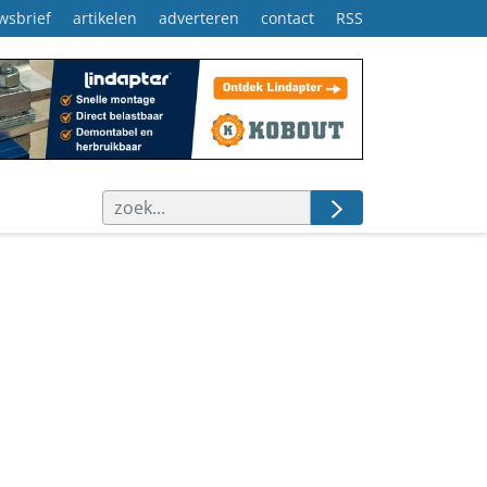
wsbrief
artikelen
adverteren
contact
RSS