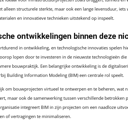
et alleen structurele sterkte, maar ook een lange levensduur, i
erialen en innovatieve technieken uitstekend op inspeelt.
che ontwikkelingen binnen deze ni
tdurend in ontwikkeling, en technologische innovaties spelen hie
ft voorop lopen door te investeren in de nieuwste technologieën di
amere bouwpraktijk. Een belangrijke ontwikkeling is de digitaliser
j Building Information Modeling (BIM) een centrale rol speelt.
jk om bouwprojecten virtueel te ontwerpen en te beheren, wat ni
tert, maar ook de samenwerking tussen verschillende betrokken p
rganisatie integreert BIM in zijn projecten om een naadloze uitv
en of vertragingen te minimaliseren.