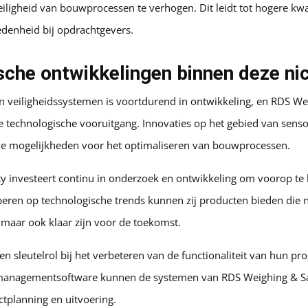
ligheid van bouwprocessen te verhogen. Dit leidt tot hogere kwal
edenheid bij opdrachtgevers.
che ontwikkelingen binnen deze ni
n veiligheidssystemen is voortdurend in ontwikkeling, en RDS Wei
ze technologische vooruitgang. Innovaties op het gebied van sens
we mogelijkheden voor het optimaliseren van bouwprocessen.
y investeert continu in onderzoek en ontwikkeling om voorop te b
peren op technologische trends kunnen zij producten bieden die n
 maar ook klaar zijn voor de toekomst.
een sleutelrol bij het verbeteren van de functionaliteit van hun p
managementsoftware kunnen de systemen van RDS Weighing & Sa
ectplanning en uitvoering.