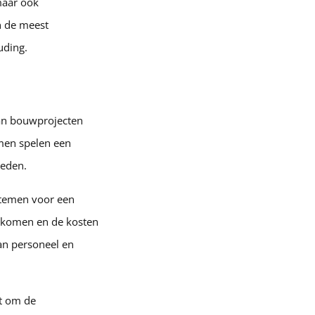
maar ook
n de meest
uding.
van bouwprojecten
emen spelen een
heden.
stemen voor een
oorkomen en de kosten
an personeel en
t om de