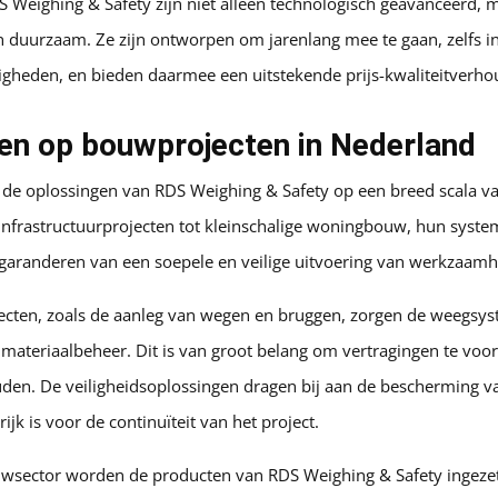
 Weighing & Safety zijn niet alleen technologisch geavanceerd, 
en duurzaam. Ze zijn ontworpen om jarenlang mee te gaan, zelfs i
gheden, en bieden daarmee een uitstekende prijs-kwaliteitverho
en op bouwprojecten in Nederland
de oplossingen van RDS Weighing & Safety op een breed scala 
 infrastructuurprojecten tot kleinschalige woningbouw, hun syst
t garanderen van een soepele en veilige uitvoering van werkzaam
ojecten, zoals de aanleg van wegen en bruggen, zorgen de weegsy
en materiaalbeheer. Dit is van groot belang om vertragingen te v
uden. De veiligheidsoplossingen dragen bij aan de bescherming v
ijk is voor de continuïteit van het project.
wsector worden de producten van RDS Weighing & Safety ingeze