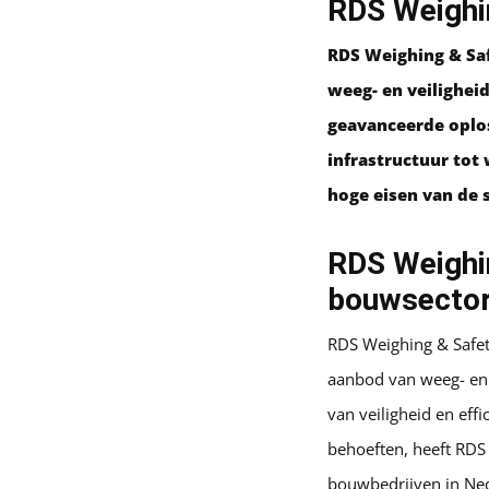
RDS Weighin
RDS Weighing & Saf
weeg- en veiligheid
geavanceerde oplos
infrastructuur tot
hoge eisen van de 
RDS Weighin
bouwsecto
RDS Weighing & Safet
aanbod van weeg- en 
van veiligheid en eff
behoeften, heeft RDS
bouwbedrijven in Ne