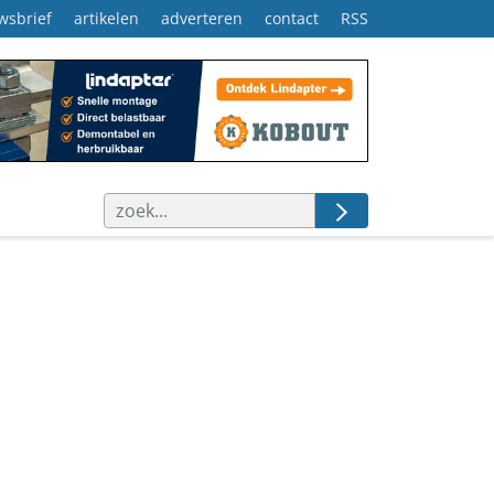
wsbrief
artikelen
adverteren
contact
RSS