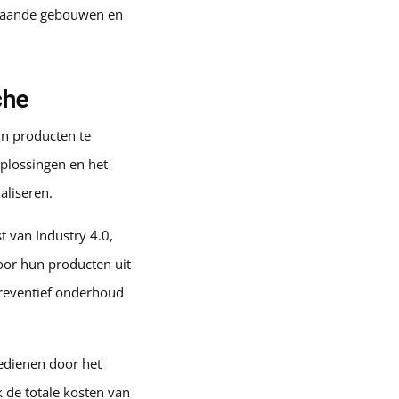
staande gebouwen en
che
un producten te
oplossingen en het
aliseren.
t van Industry 4.0,
door hun producten uit
preventief onderhoud
bedienen door het
k de totale kosten van