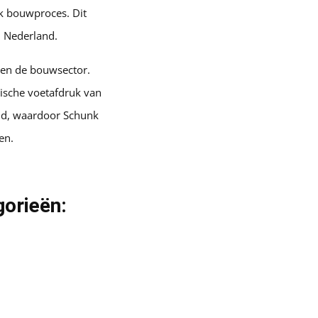
lk bouwproces. Dit
n Nederland.
nen de bouwsector.
ische voetafdruk van
and, waardoor Schunk
en.
gorieën: