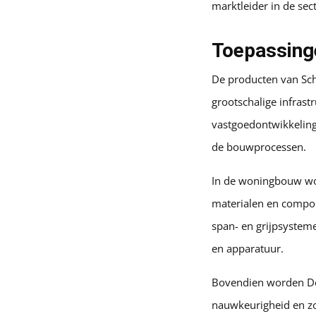
marktleider in de se
Toepassing
De producten van Sch
grootschalige infras
vastgoedontwikkelinge
de bouwprocessen.
In de woningbouw wor
materialen en compone
span- en grijpsysteme
en apparatuur.
Bovendien worden De 
nauwkeurigheid en zor