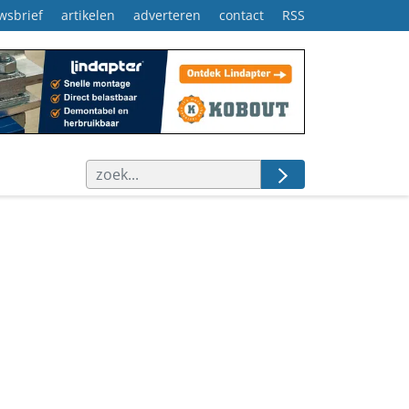
wsbrief
artikelen
adverteren
contact
RSS