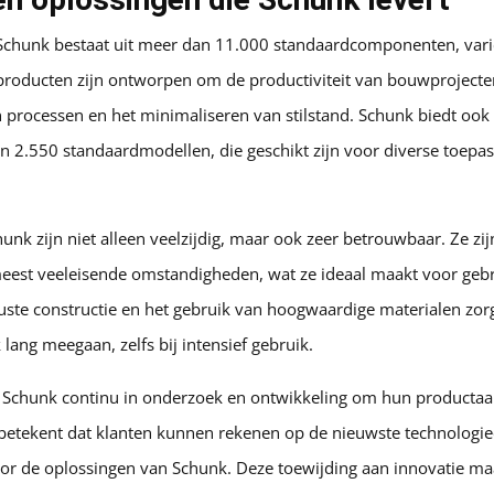
Schunk bestaat uit meer dan 11.000 standaardcomponenten, vari
producten zijn ontworpen om de productiviteit van bouwprojecte
 processen en het minimaliseren van stilstand. Schunk biedt ook
an 2.550 standaardmodellen, die geschikt zijn voor diverse toepa
nk zijn niet alleen veelzijdig, maar ook zeer betrouwbaar. Ze z
eest veeleisende omstandigheden, wat ze ideaal maakt voor gebr
ste constructie en het gebruik van hoogwaardige materialen zor
ang meegaan, zelfs bij intensief gebruik.
 Schunk continu in onderzoek en ontwikkeling om hun productaa
t betekent dat klanten kunnen rekenen op de nieuwste technologie
or de oplossingen van Schunk. Deze toewijding aan innovatie maak