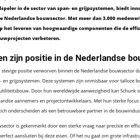
speler in de sector van span- en grijpsystemen, biedt inn
de Nederlandse bouwsector. Met meer dan 3.000 medewer
op het leveren van hoogwaardige componenten die de effic
bouwprojecten verbeteren.
 en zijn positie in de Nederlandse b
n stevige positie verworven binnen de Nederlandse bouwsector da
- en grijpsystemen. Deze systemen zijn onmisbaar voor talloze 
tiliteitsbouw. Door hun wereldwijde aanwezigheid kan Schunk s
andse aannemers en projectontwikkelaars. Met hun sterke focus 
zich onderscheiden als een betrouwbare partner in de bouwindust
ector is gekenmerkt door een sterke vraag naar precisie en effic
perfect aansluiten bij deze eisen. Of het nu gaat om grote infrast