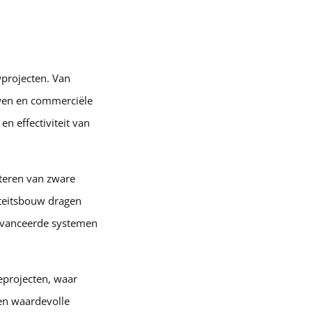
projecten. Van
uwen en commerciële
en effectiviteit van
teren van zware
iteitsbouw dragen
geavanceerde systemen
eprojecten, waar
een waardevolle