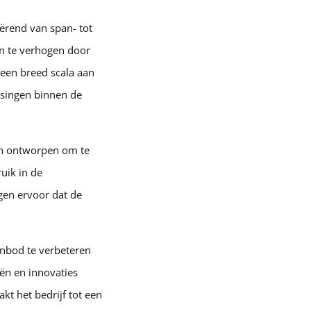
ërend van span- tot
n te verhogen door
 een breed scala aan
ssingen binnen de
ijn ontworpen om te
uik in de
gen ervoor dat de
nbod te verbeteren
ën en innovaties
t het bedrijf tot een