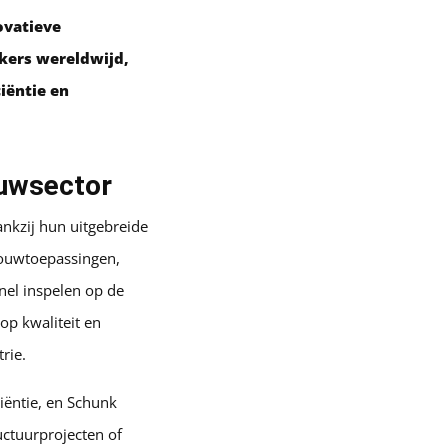
ovatieve
kers wereldwijd,
iëntie en
ouwsector
nkzij hun uitgebreide
bouwtoepassingen,
nel inspelen op de
op kwaliteit en
rie.
iëntie, en Schunk
ructuurprojecten of