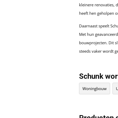
kleinere renovaties, 
heeft hen geholpen o
Daarnaast speelt Sch
Met hun geavanceerde
bouwprojecten. Dit s
steeds vaker wordt g
Schunk word
Woningbouw
U
Producten e