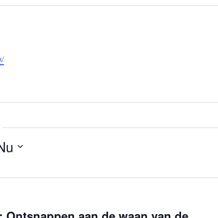
k/
Nu
ng: Ontsnappen aan de waan van de