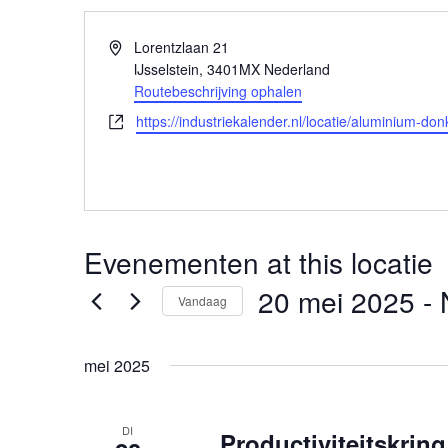
Adres
Lorentzlaan 21
IJsselstein
,
3401MX
Nederland
Routebeschrijving ophalen
Website
https://industriekalender.nl/locatie/aluminium-don
Evenementen at this locatie
20 mei 2025
 - 
Vandaag
Selecteer
een
mei 2025
datum.
DI
Productiviteitskri