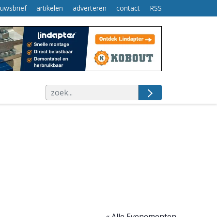
euwsbrief
artikelen
adverteren
contact
RSS
« Alle Evenementen