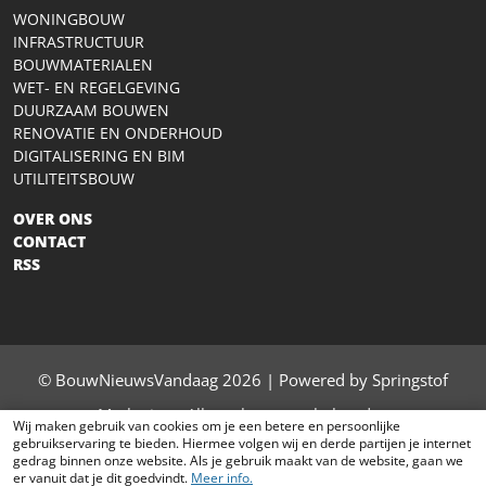
WONINGBOUW
INFRASTRUCTUUR
BOUWMATERIALEN
WET- EN REGELGEVING
DUURZAAM BOUWEN
RENOVATIE EN ONDERHOUD
DIGITALISERING EN BIM
UTILITEITSBOUW
OVER ONS
CONTACT
RSS
© BouwNieuwsVandaag 2026 | Powered by Springstof
Marketing - Alle rechten voorbehouden
Wij maken gebruik van cookies om je een betere en persoonlijke
gebruikservaring te bieden. Hiermee volgen wij en derde partijen je internet
contact
|
privacy
|
sitemap
gedrag binnen onze website. Als je gebruik maakt van de website, gaan we
er vanuit dat je dit goedvindt.
Meer info.
Het laatste bouw nieuws van vandaag