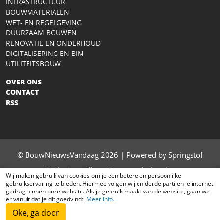
INFRASTRUCTUUR
BOUWMATERIALEN
WET- EN REGELGEVING
DUURZAAM BOUWEN
RENOVATIE EN ONDERHOUD
DIGITALISERING EN BIM
UTILITEITSBOUW
OVER ONS
CONTACT
RSS
© BouwNieuwsVandaag 2026 | Powered by Springstof
Marketing - Alle rechten voorbehouden
Wij maken gebruik van cookies om je een betere en persoonlijke
gebruikservaring te bieden. Hiermee volgen wij en derde partijen je internet
contact
|
privacy
|
sitemap
gedrag binnen onze website. Als je gebruik maakt van de website, gaan we
er vanuit dat je dit goedvindt.
Meer info.
Het laatste bouw nieuws van vandaag
Oke, ga door