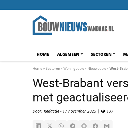
HOME
ALGEMEEN
SECTOREN
M
Home
»
Sectoren
»
Woningbouw
»
Nieuwbouw
»
West-Brab
West-Brabant ver
met geactualisee
Door:
Redactie
- 17 november 2025 |
137