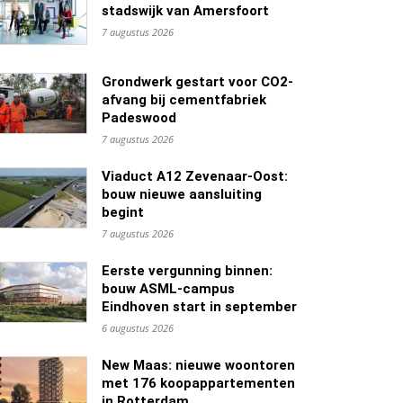
stadswijk van Amersfoort
7 augustus 2026
Grondwerk gestart voor CO2-
afvang bij cementfabriek
Padeswood
7 augustus 2026
Viaduct A12 Zevenaar-Oost:
bouw nieuwe aansluiting
begint
7 augustus 2026
Eerste vergunning binnen:
bouw ASML-campus
Eindhoven start in september
6 augustus 2026
New Maas: nieuwe woontoren
met 176 koopappartementen
in Rotterdam