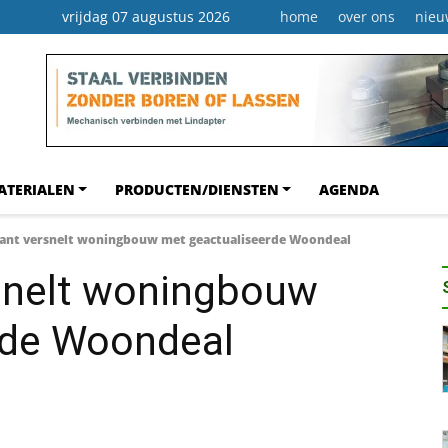
vrijdag 07 augustus 2026
home
over ons
nieu
ATERIALEN
PRODUCTEN/DIENSTEN
AGENDA
ant versnelt woningbouw met geactualiseerde Woondeal
snelt woningbouw
rde Woondeal