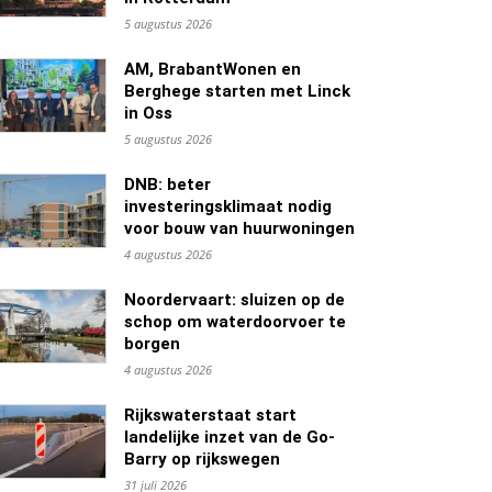
5 augustus 2026
AM, BrabantWonen en
Berghege starten met Linck
in Oss
5 augustus 2026
DNB: beter
investeringsklimaat nodig
voor bouw van huurwoningen
4 augustus 2026
Noordervaart: sluizen op de
schop om waterdoorvoer te
borgen
4 augustus 2026
Rijkswaterstaat start
landelijke inzet van de Go-
Barry op rijkswegen
31 juli 2026