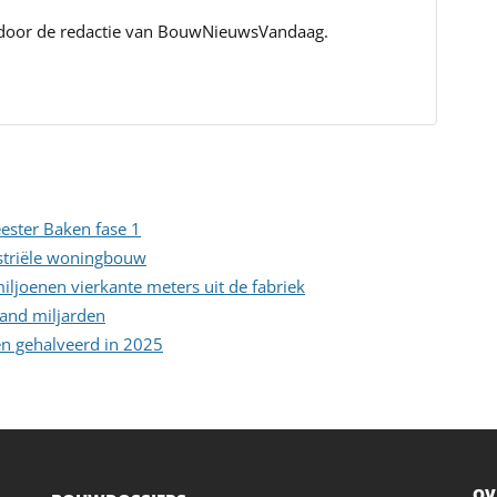
 door de redactie van BouwNieuwsVandaag.
ster Baken fase 1
striële woningbouw
ljoenen vierkante meters uit de fabriek
land miljarden
en gehalveerd in 2025
OV