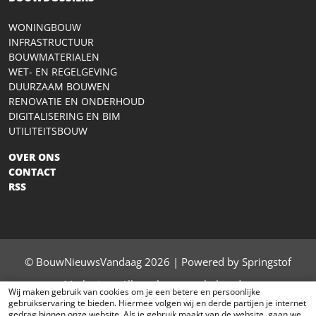
WONINGBOUW
INFRASTRUCTUUR
BOUWMATERIALEN
WET- EN REGELGEVING
DUURZAAM BOUWEN
RENOVATIE EN ONDERHOUD
DIGITALISERING EN BIM
UTILITEITSBOUW
OVER ONS
CONTACT
RSS
© BouwNieuwsVandaag 2026 | Powered by Springstof
Marketing - Alle rechten voorbehouden
Wij maken gebruik van cookies om je een betere en persoonlijke
gebruikservaring te bieden. Hiermee volgen wij en derde partijen je internet
contact
|
privacy
|
sitemap
gedrag binnen onze website. Als je gebruik maakt van de website, gaan we