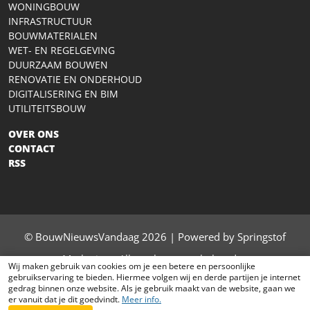
WONINGBOUW
INFRASTRUCTUUR
BOUWMATERIALEN
WET- EN REGELGEVING
DUURZAAM BOUWEN
RENOVATIE EN ONDERHOUD
DIGITALISERING EN BIM
UTILITEITSBOUW
OVER ONS
CONTACT
RSS
© BouwNieuwsVandaag 2026 | Powered by Springstof
Marketing - Alle rechten voorbehouden
Wij maken gebruik van cookies om je een betere en persoonlijke
gebruikservaring te bieden. Hiermee volgen wij en derde partijen je internet
contact
|
privacy
|
sitemap
gedrag binnen onze website. Als je gebruik maakt van de website, gaan we
er vanuit dat je dit goedvindt.
Meer info.
Het laatste bouw nieuws van vandaag